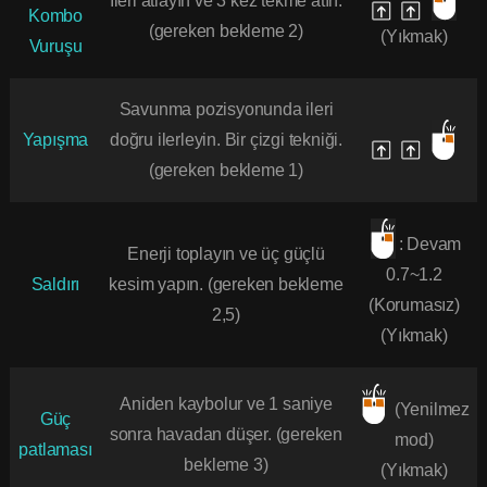
İleri atlayın ve 3 kez tekme atın.
Kombo
(gereken bekleme 2)
(Yıkmak)
Vuruşu
Savunma pozisyonunda ileri
Yapışma
doğru ilerleyin. Bir çizgi tekniği.
(gereken bekleme 1)
: Devam
Enerji toplayın ve üç güçlü
0.7~1.2
Saldırı
kesim yapın. (gereken bekleme
(Korumasız)
2,5)
(Yıkmak)
Aniden kaybolur ve 1 saniye
(Yenilmez
Güç
sonra havadan düşer. (gereken
mod)
patlaması
bekleme 3)
(Yıkmak)