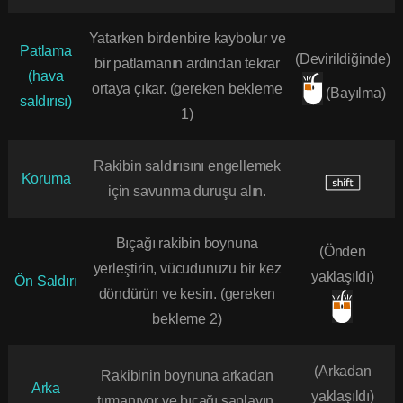
Yatarken birdenbire kaybolur ve
Patlama
(Devirildiğinde)
bir patlamanın ardından tekrar
(hava
ortaya çıkar. (gereken bekleme
(Bayılma)
saldırısı)
1)
Rakibin saldırısını engellemek
Koruma
için savunma duruşu alın.
Bıçağı rakibin boynuna
(Önden
yerleştirin, vücudunuzu bir kez
yaklaşıldı)
Ön Saldırı
döndürün ve kesin. (gereken
bekleme 2)
(Arkadan
Rakibinin boynuna arkadan
Arka
yaklaşıldı)
tırmanıyor ve bıçağı saplayın.