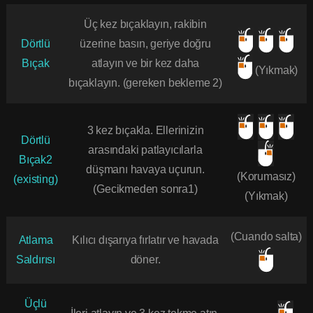
Üç kez bıçaklayın, rakibin
Dörtlü
üzerine basın, geriye doğru
Bıçak
atlayın ve bir kez daha
(Yıkmak)
bıçaklayın. (gereken bekleme 2)
3 kez bıçakla. Ellerinizin
Dörtlü
arasındaki patlayıcılarla
Bıçak2
düşmanı havaya uçurun.
(Korumasız)
(existing)
(Gecikmeden sonra1)
(Yıkmak)
(Cuando salta)
Atlama
Kılıcı dışarıya fırlatır ve havada
Saldırısı
döner.
Üçlü