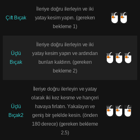
İleriye doğru ilerleyin ve iki
Çift Bıçak
yatay kesim yapın. (gereken
bekleme 1)
İleriye doğru ilerleyin ve iki
Üçlü
yatay kesim yapın ve ardından
Bıçak
bunları kaldırın. (gereken
bekleme 2)
İleriye doğru ilerleyin ve yatay
olarak iki kez kesme ve hançeri
Üçlü
havaya fırlatın. Yakalayın ve
Bıçak2
geniş bir şekilde kesin. (önden
180 derece) (gereken bekleme
2.5)